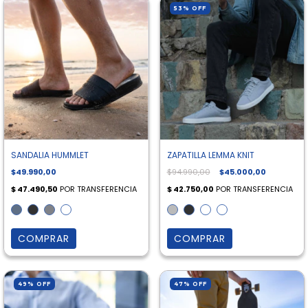
53
%
OFF
SANDALIA HUMMLET
ZAPATILLA LEMMA KNIT
$49.990,00
$94.990,00
$45.000,00
COMPRAR
COMPRAR
49
%
OFF
47
%
OFF