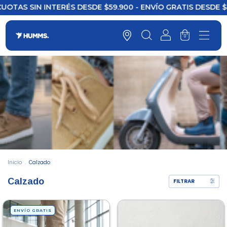
S DESDE $59.900 - ENVÍO GRATIS DESDE $120.000
3 C
0
Inicio
.
Calzado
Calzado
FILTRAR
ENVÍO GRATIS