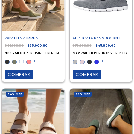
ZAPATILLA ZUMMBA
ALPARGATA BAMMBOO KNIT
$44.990,00
$35.000,00
$76.990,00
$45.000,00
+4
+1
COMPRAR
COMPRAR
34
%
OFF
26
%
OFF