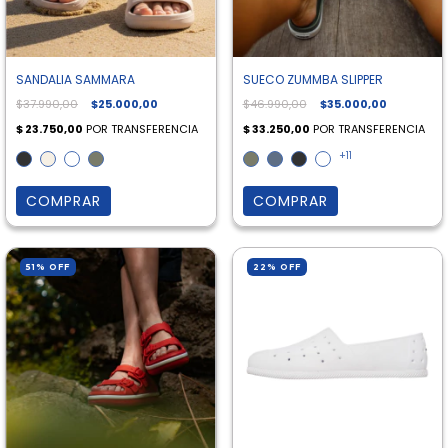
SANDALIA SAMMARA
SUECO ZUMMBA SLIPPER
$37.990,00
$25.000,00
$46.990,00
$35.000,00
+11
COMPRAR
COMPRAR
51
%
OFF
22
%
OFF