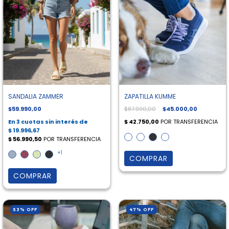
SANDALIA ZAMMER
ZAPATILLA KUMME
$59.990,00
$87.990,00
$45.000,00
+1
COMPRAR
COMPRAR
53
%
OFF
47
%
OFF