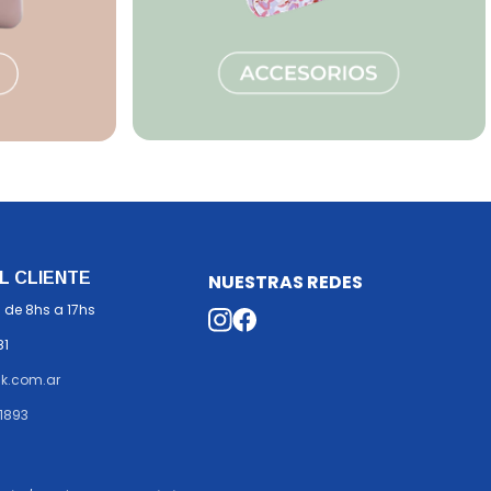
L CLIENTE
NUESTRAS REDES
 de 8hs a 17hs
81
k.com.ar
1893