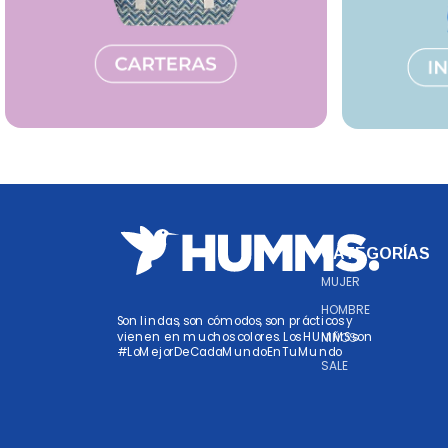
CATEGORÍAS
MUJER
HOMBRE
Son lindas, son cómodos, son prácticos y
vienen en muchos colores. Los HUMMS son
NIÑOS
#LoMejorDeCadaMundoEnTuMundo
SALE