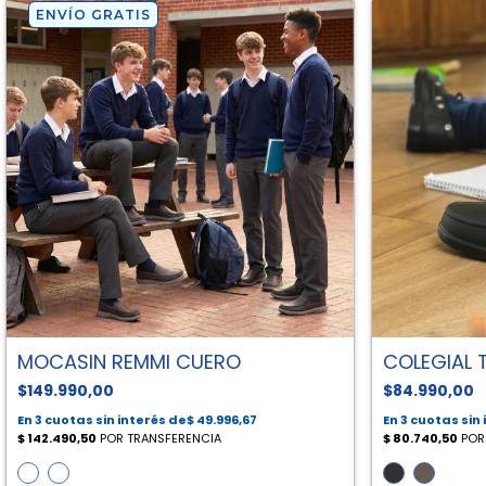
ENVÍO GRATIS
MOCASIN REMMI CUERO
COLEGIAL
$149.990,00
$84.990,00