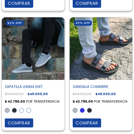
COMPRAR
COMPRAR
53
%
OFF
47
%
OFF
ZAPATILLA LEMMA KNIT
SANDALIA CUMMBRE
$94.990,00
$45.000,00
$84.990,00
$45.000,00
COMPRAR
COMPRAR