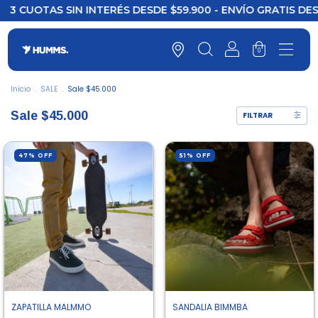
TAS SIN INTERÉS DESDE $59.900 - ENVÍO GRATIS DESDE $12
0
Inicio
.
SALE
.
Sale $45.000
Sale $45.000
FILTRAR
47
%
OFF
51
%
OFF
ZAPATILLA MALMMO
SANDALIA BIMMBA